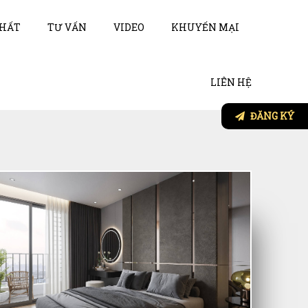
THẤT
TƯ VẤN
VIDEO
KHUYẾN MẠI
LIÊN HỆ
ĐĂNG KÝ