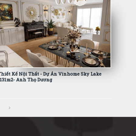
Thiết Kế Nội Thất - Dự Án Vinhome Sky Lake
-131m2- Anh Thọ Dương