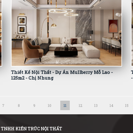
Thiết Kế Nội Thất - Dự Án Mullberry Mỗ Lao -
125m2 - Chị Nhung
7
8
9
10
11
12
13
14
15
 TNHH KIẾN TRÚC NỘI THẤT