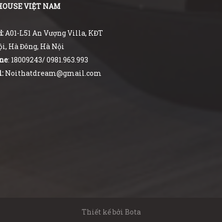
HOUSE VIỆT NAM
ỉ:
A01-L51 An Vượng Villa, KĐT
i, Hà Đông, Hà Nội
ne
: 18009243/ 0981.963.993
:
Noithatdream@gmail.com
Thiết kế bởi
Bota