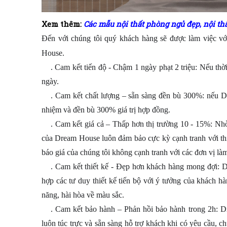
Xem thêm:
Các mẫu nội thất phòng ngủ đẹp
,
nội th
Đến với chúng tôi quý khách hàng sẽ được làm việc vớ
House.
. Cam kết tiến độ - Chậm 1 ngày phạt 2 triệu: Nếu thờ
1️⃣
ngày.
. Cam kết chất lượng – sẵn sàng đền bù 300%: nếu Dr
2️⃣
nhiệm và đền bù 300% giá trị hợp đồng.
. Cam kết giá cả – Thấp hơn thị trường 10 - 15%: Nh
3️⃣
của Dream House luôn đảm bảo cực kỳ cạnh tranh với thị 
báo giá của chúng tôi không cạnh tranh với các đơn vị làm 
. Cam kết thiết kế - Đẹp hơn khách hàng mong đợi: D
4️⃣
hợp các tư duy thiết kế tiến bộ với ý tưởng của khách 
năng, hài hòa về màu sắc.
. Cam kết bảo hành – Phản hồi bảo hành trong 2h: D
5️⃣
luôn túc trực và sẵn sàng hỗ trợ khách khi có yêu cầu, c