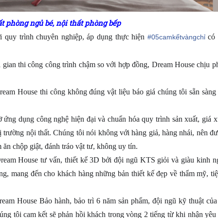
ất phòng ngủ bé
,
nội thất phòng bếp
i quy trình chuyên nghiệp, áp dụng thực hiện
có 
#
05camkếtvàngchỉ
i gian thi công công trình chậm so với hợp đồng, Dream House chịu phạ
eam House thi công không đúng vật liệu báo giá chúng tôi sẵn sàng 
ờ ứng dụng công nghệ hiện đại và chuẩn hóa quy trình sản xuất, giá 
trường nội thất. Chúng tôi nói không với hàng giả, hàng nhái, nên đ
ăn chộp giật, đánh tráo vật tư, không uy tín.
ream House tư vấn, thiết kế 3D bởi đội ngũ KTS giỏi và giàu kinh n
hàng, mang đến cho khách hàng những bản thiết kế đẹp về thẩm mỹ, ti
ream House Bảo hành, bảo trì 6 năm sản phẩm, đội ngũ kỹ thuật của
húng tôi cam kết sẽ phản hồi khách trong vòng 2 tiếng từ khi nhận yêu