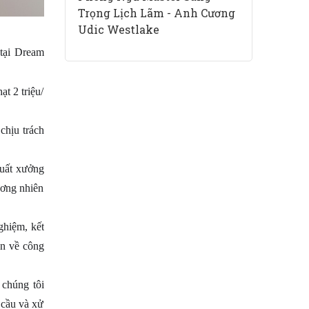
Trọng Lịch Lãm - Anh Cương
Udic Westlake
tại Dream
t 2 triệu/
chịu trách
xuất xưởng
ương nhiên
ghiệm, kết
ện về công
 chúng tôi
 cầu và xử