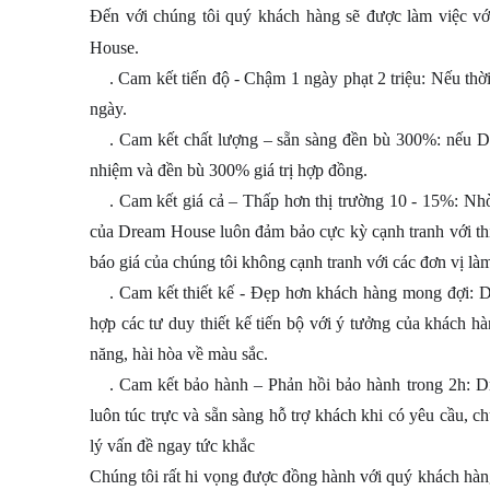
Đến với chúng tôi quý khách hàng sẽ được làm việc vớ
House.
. Cam kết tiến độ - Chậm 1 ngày phạt 2 triệu: Nếu thờ
1️⃣
ngày.
. Cam kết chất lượng – sẵn sàng đền bù 300%: nếu Dr
2️⃣
nhiệm và đền bù 300% giá trị hợp đồng.
. Cam kết giá cả – Thấp hơn thị trường 10 - 15%: Nh
3️⃣
của Dream House luôn đảm bảo cực kỳ cạnh tranh với thị 
báo giá của chúng tôi không cạnh tranh với các đơn vị làm 
. Cam kết thiết kế - Đẹp hơn khách hàng mong đợi: D
4️⃣
hợp các tư duy thiết kế tiến bộ với ý tưởng của khách 
năng, hài hòa về màu sắc.
. Cam kết bảo hành – Phản hồi bảo hành trong 2h: D
5️⃣
luôn túc trực và sẵn sàng hỗ trợ khách khi có yêu cầu, c
lý vấn đề ngay tức khắc
Chúng tôi rất hi vọng được đồng hành với quý khách hàn