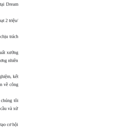
tại Dream
t 2 triệu/
chịu trách
xuất xưởng
ương nhiên
ghiệm, kết
ện về công
 chúng tôi
 cầu và xử
tạo cơ hội