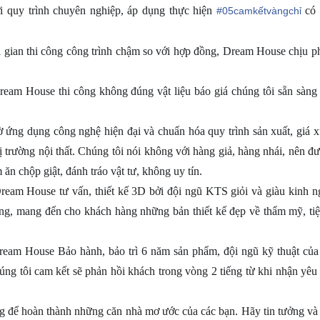
i quy trình chuyên nghiệp, áp dụng thực hiện
có 
#
05camkếtvàngchỉ
i gian thi công công trình chậm so với hợp đồng, Dream House chịu phạ
eam House thi công không đúng vật liệu báo giá chúng tôi sẵn sàng 
ờ ứng dụng công nghệ hiện đại và chuẩn hóa quy trình sản xuất, giá 
trường nội thất. Chúng tôi nói không với hàng giả, hàng nhái, nên đ
ăn chộp giật, đánh tráo vật tư, không uy tín.
ream House tư vấn, thiết kế 3D bởi đội ngũ KTS giỏi và giàu kinh n
hàng, mang đến cho khách hàng những bản thiết kế đẹp về thẩm mỹ, ti
ream House Bảo hành, bảo trì 6 năm sản phẩm, đội ngũ kỹ thuật của
húng tôi cam kết sẽ phản hồi khách trong vòng 2 tiếng từ khi nhận yêu
g để hoàn thành những căn nhà mơ ước của các bạn. Hãy tin tưởng và 