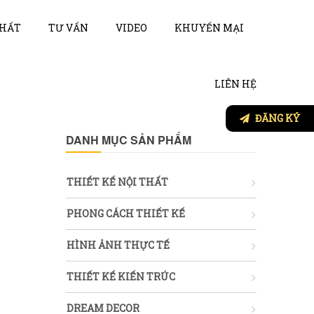
THẤT
TƯ VẤN
VIDEO
KHUYẾN MẠI
LIÊN HỆ
ĐĂNG KÝ
DANH MỤC SẢN PHẨM
THIẾT KẾ NỘI THẤT
PHONG CÁCH THIẾT KẾ
HÌNH ẢNH THỰC TẾ
THIẾT KẾ KIẾN TRÚC
DREAM DECOR