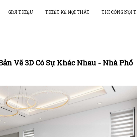
GIỚI THIỆU
THIẾT KẾ NỘI THẤT
THI CÔNG NỘI 
 Bản Vẽ 3D Có Sự Khác Nhau - Nhà Phố