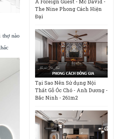
A Foreign Guest - Mc David -
The Nine Phong Cách Hiện
Đại
i thợ nào
khác
Tại Sao Nên Sử dụng Nội
Thất Gỗ Óc Chó - Anh Dương -
Bắc Ninh - 261m2