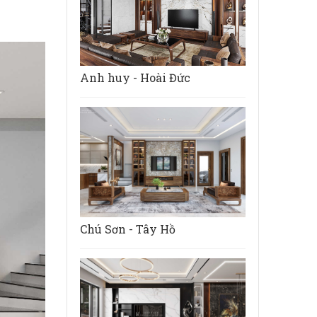
Anh huy - Hoài Đức
Chú Sơn - Tây Hồ