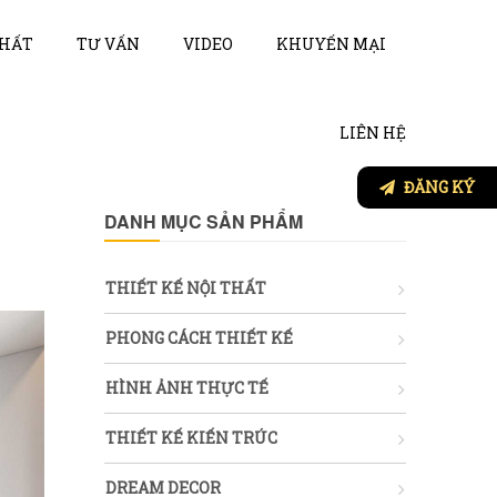
THẤT
TƯ VẤN
VIDEO
KHUYẾN MẠI
LIÊN HỆ
ĐĂNG KÝ
DANH MỤC SẢN PHẨM
THIẾT KẾ NỘI THẤT
PHONG CÁCH THIẾT KẾ
HÌNH ẢNH THỰC TẾ
THIẾT KẾ KIẾN TRÚC
DREAM DECOR