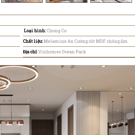
Loại hình:
Chung Cư
Chất liệu:
Melamine An Cường cốt MDF chống ẩm
Địa chỉ:
Vinhomes Ocean Park