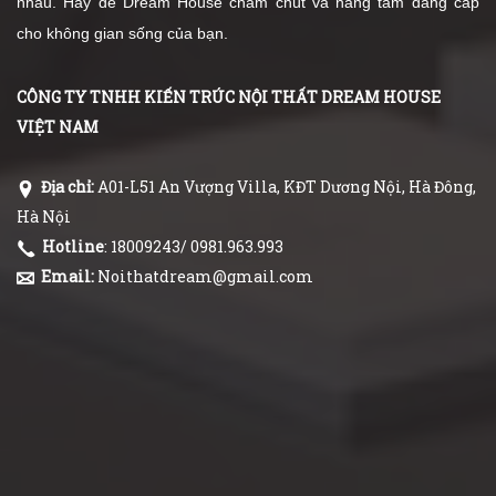
nhau. Hãy để Dream House chăm chút và nâng tầm đẳng cấp
cho không gian sống của bạn.
CÔNG TY TNHH KIẾN TRÚC NỘI THẤT DREAM HOUSE
VIỆT NAM
Địa chỉ:
A01-L51 An Vượng Villa, KĐT Dương Nội, Hà Đông,
Hà Nội
Hotline
: 18009243/ 0981.963.993
Email:
Noithatdream@gmail.com