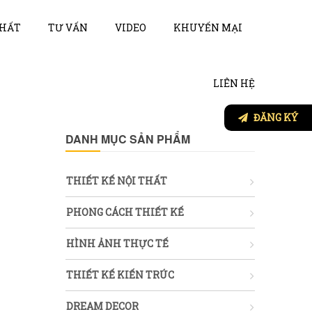
THẤT
TƯ VẤN
VIDEO
KHUYẾN MẠI
LIÊN HỆ
ĐĂNG KÝ
DANH MỤC SẢN PHẨM
THIẾT KẾ NỘI THẤT
PHONG CÁCH THIẾT KẾ
HÌNH ẢNH THỰC TẾ
THIẾT KẾ KIẾN TRÚC
DREAM DECOR