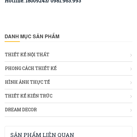
Hotline: 18009243/ 0981.963.993
DANH MỤC SẢN PHẨM
THIẾT KẾ NỘI THẤT
PHONG CÁCH THIẾT KẾ
HÌNH ẢNH THỰC TẾ
THIẾT KẾ KIẾN TRÚC
DREAM DECOR
SẢN PHẨM LIÊN QUAN