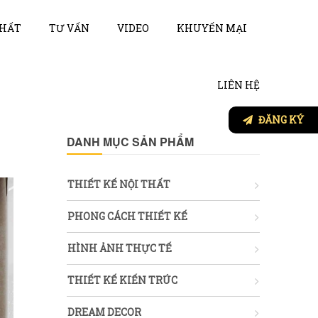
THẤT
TƯ VẤN
VIDEO
KHUYẾN MẠI
LIÊN HỆ
ĐĂNG KÝ
DANH MỤC SẢN PHẨM
THIẾT KẾ NỘI THẤT
PHONG CÁCH THIẾT KẾ
HÌNH ẢNH THỰC TẾ
THIẾT KẾ KIẾN TRÚC
DREAM DECOR