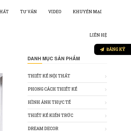
THẤT
TƯ VẤN
VIDEO
KHUYẾN MẠI
LIÊN HỆ
ĐĂNG KÝ
DANH MỤC SẢN PHẨM
THIẾT KẾ NỘI THẤT
PHONG CÁCH THIẾT KẾ
HÌNH ẢNH THỰC TẾ
THIẾT KẾ KIẾN TRÚC
DREAM DECOR