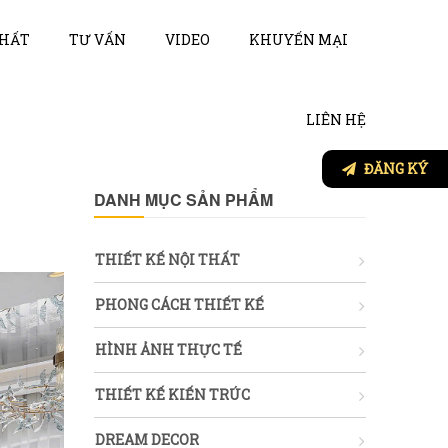
THẤT
TƯ VẤN
VIDEO
KHUYẾN MẠI
LIÊN HỆ
ĐĂNG KÝ
DANH MỤC SẢN PHẨM
THIẾT KẾ NỘI THẤT
PHONG CÁCH THIẾT KẾ
HÌNH ẢNH THỰC TẾ
THIẾT KẾ KIẾN TRÚC
DREAM DECOR