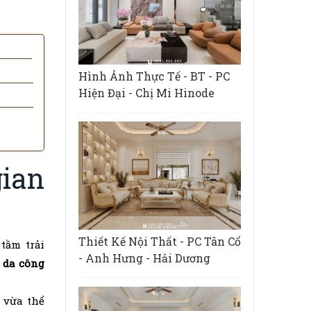
Hình Ảnh Thực Tế - BT - PC
Hiện Đại - Chị Mi Hinode
ian
Thiết Kế Nội Thất - PC Tân Cổ
tầm trải
- Anh Hưng - Hải Dương
ế da công
 vừa thể