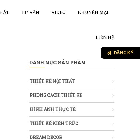
THẤT
TƯ VẤN
VIDEO
KHUYẾN MẠI
LIÊN HỆ
ĐĂNG KÝ
DANH MỤC SẢN PHẨM
THIẾT KẾ NỘI THẤT
PHONG CÁCH THIẾT KẾ
HÌNH ẢNH THỰC TẾ
THIẾT KẾ KIẾN TRÚC
DREAM DECOR