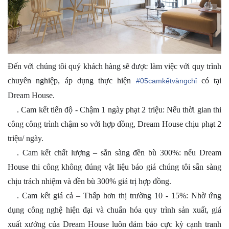
Đến với chúng tôi quý khách hàng sẽ được làm việc với quy trình
chuyên nghiệp, áp dụng thực hiện
có tại
#
05camkếtvàngchỉ
Dream House.
. Cam kết tiến độ - Chậm 1 ngày phạt 2 triệu: Nếu thời gian thi
1️⃣
công công trình chậm so với hợp đồng, Dream House chịu phạt 2
triệu/ ngày.
. Cam kết chất lượng – sẵn sàng đền bù 300%: nếu Dream
2️⃣
House thi công không đúng vật liệu báo giá chúng tôi sẵn sàng
chịu trách nhiệm và đền bù 300% giá trị hợp đồng.
. Cam kết giá cả – Thấp hơn thị trường 10 - 15%: Nhờ ứng
3️⃣
dụng công nghệ hiện đại và chuẩn hóa quy trình sản xuất, giá
xuất xưởng của Dream House luôn đảm bảo cực kỳ cạnh tranh