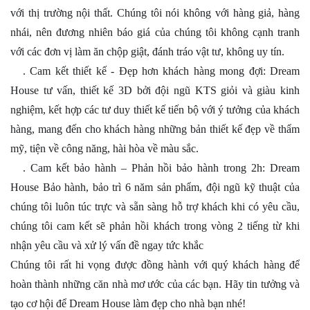
với thị trường nội thất. Chúng tôi nói không với hàng giả, hàng
nhái, nên đương nhiên báo giá của chúng tôi không cạnh tranh
với các đơn vị làm ăn chộp giật, đánh tráo vật tư, không uy tín.
. Cam kết thiết kế - Đẹp hơn khách hàng mong đợi: Dream
4️⃣
House tư vấn, thiết kế 3D bởi đội ngũ KTS giỏi và giàu kinh
nghiệm, kết hợp các tư duy thiết kế tiến bộ với ý tưởng của khách
hàng, mang đến cho khách hàng những bản thiết kế đẹp về thẩm
mỹ, tiện về công năng, hài hòa về màu sắc.
. Cam kết bảo hành – Phản hồi bảo hành trong 2h: Dream
5️⃣
House Bảo hành, bảo trì 6 năm sản phẩm, đội ngũ kỹ thuật của
chúng tôi luôn túc trực và sẵn sàng hỗ trợ khách khi có yêu cầu,
chúng tôi cam kết sẽ phản hồi khách trong vòng 2 tiếng từ khi
nhận yêu cầu và xử lý vấn đề ngay tức khắc
Chúng tôi rất hi vọng được đồng hành với quý khách hàng để
hoàn thành những căn nhà mơ ước của các bạn. Hãy tin tưởng và
tạo cơ hội để Dream House làm đẹp cho nhà bạn nhé!