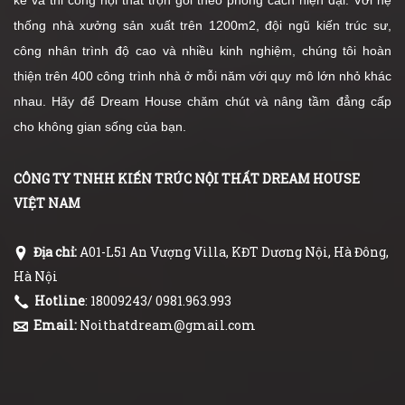
kế và thi công nội thất trọn gói theo phong cách hiện đại. Với hệ
thống nhà xưởng sản xuất trên 1200m2, đội ngũ kiến trúc sư,
công nhân trình độ cao và nhiều kinh nghiệm, chúng tôi hoàn
thiện trên 400 công trình nhà ở mỗi năm với quy mô lớn nhỏ khác
nhau. Hãy để Dream House chăm chút và nâng tầm đẳng cấp
cho không gian sống của bạn.
CÔNG TY TNHH KIẾN TRÚC NỘI THẤT DREAM HOUSE
VIỆT NAM
Địa chỉ:
A01-L51 An Vượng Villa, KĐT Dương Nội, Hà Đông,
Hà Nội
Hotline
: 18009243/ 0981.963.993
Email:
Noithatdream@gmail.com