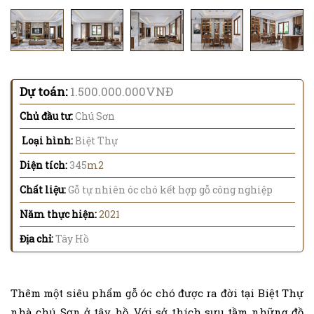
Dự toán:
1.500.000.000VNĐ
Chủ đầu tư:
Chú Sơn
Loại hình:
Biệt Thự
Diện tích:
345
m2
Chất liệu:
Gỗ tự nhiên óc chó kết hợp gỗ công nghiệp
Năm thực hiện:
2021
Địa chỉ:
Tây Hồ
Thêm một siêu phẩm gỗ óc chó được ra đời tại Biệt Thự
nhà chú Sơn ở tây hồ. Với sở thích sưu tầm những đồ