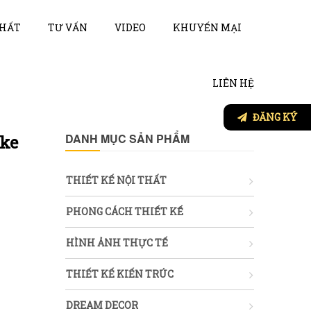
THẤT
TƯ VẤN
VIDEO
KHUYẾN MẠI
LIÊN HỆ
ĐĂNG KÝ
DANH MỤC SẢN PHẨM
ake
THIẾT KẾ NỘI THẤT
PHONG CÁCH THIẾT KẾ
HÌNH ẢNH THỰC TẾ
THIẾT KẾ KIẾN TRÚC
DREAM DECOR