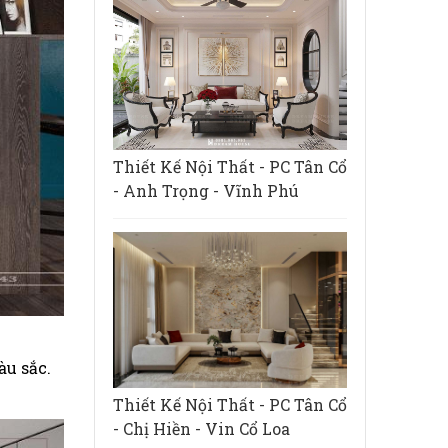
Thiết Kế Nội Thất - PC Tân Cổ
- Anh Trọng - Vĩnh Phú
àu sắc.
Thiết Kế Nội Thất - PC Tân Cổ
- Chị Hiền - Vin Cổ Loa