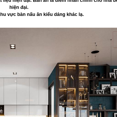
 liệu hiện đại. Bàn ăn là điểm nhấn chính cho
nhà b
hiện đại.
hu vực bàn nấu ăn kiểu dáng khác lạ.