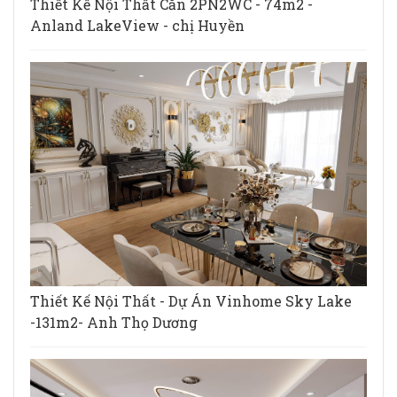
Thiết Kế Nội Thất Căn 2PN2WC - 74m2 -
Anland LakeView - chị Huyền
Thiết Kế Nội Thất - Dự Án Vinhome Sky Lake
-131m2- Anh Thọ Dương