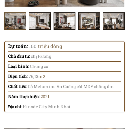
Dự toán:
160
triệu đồng
Chủ đầu tư:
chị Hương
Loại hình:
Chung cư
Diện tích:
76,13
m2
Chất liệu:
Gỗ Melamine An Cường cốt MDF chống ẩm
Năm thực hiện:
2021
Địa chỉ:
Hinode City Minh Khai