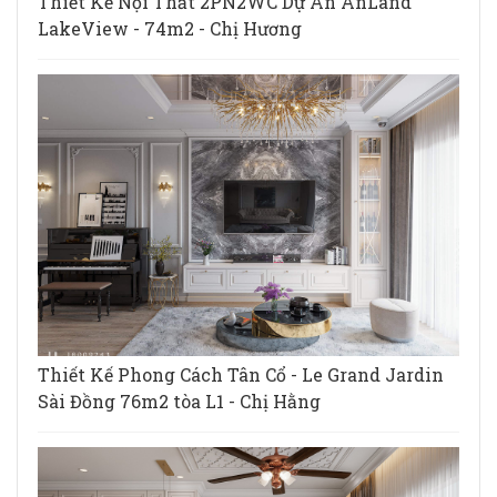
Thiết Kế Nội Thất 2PN2WC Dự Án AnLand
LakeView - 74m2 - Chị Hương
Thiết Kế Phong Cách Tân Cổ - Le Grand Jardin
Sài Đồng 76m2 tòa L1 - Chị Hằng