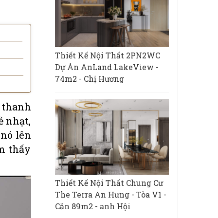
Thiết Kế Nội Thất 2PN2WC
Dự Án AnLand LakeView -
74m2 - Chị Hương
 thanh
ẻ nhạt,
 nó lên
ảm thấy
Thiết Kế Nội Thất Chung Cư
The Terra An Hưng - Tòa V1 -
Căn 89m2 - anh Hội