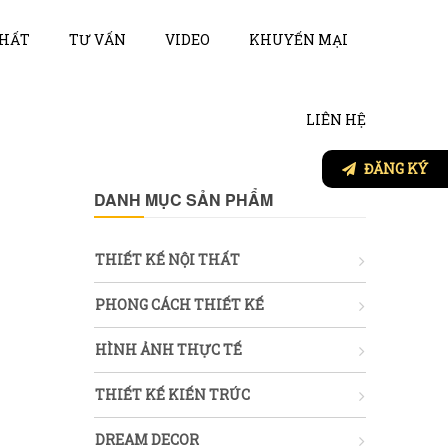
THẤT
TƯ VẤN
VIDEO
KHUYẾN MẠI
LIÊN HỆ
ĐĂNG KÝ
DANH MỤC SẢN PHẨM
THIẾT KẾ NỘI THẤT
PHONG CÁCH THIẾT KẾ
HÌNH ẢNH THỰC TẾ
THIẾT KẾ KIẾN TRÚC
DREAM DECOR