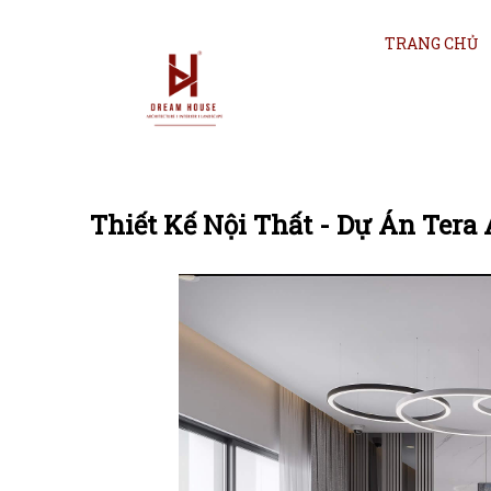
TRANG CHỦ
Thiết Kế Nội Thất - Dự Án Ter