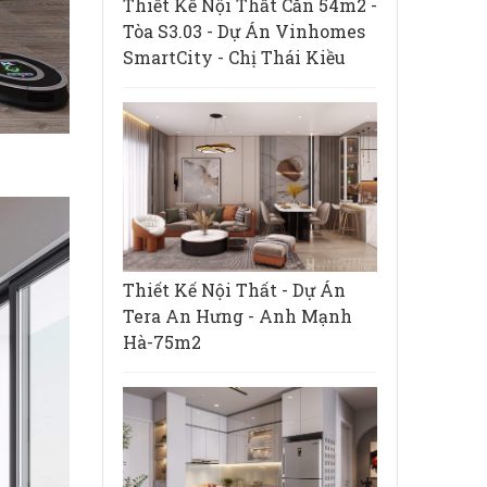
Thiết Kế Nội Thất Căn 54m2 -
Tòa S3.03 - Dự Án Vinhomes
SmartCity - Chị Thái Kiều
Thiết Kế Nội Thất - Dự Án
Tera An Hưng - Anh Mạnh
Hà-75m2