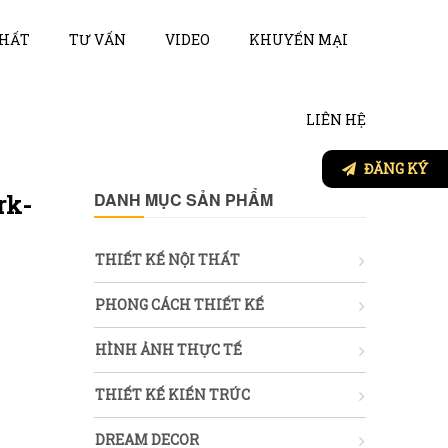
THẤT
TƯ VẤN
VIDEO
KHUYẾN MẠI
LIÊN HỆ
ĐĂNG KÝ
DANH MỤC SẢN PHẨM
rk-
THIẾT KẾ NỘI THẤT
PHONG CÁCH THIẾT KẾ
HÌNH ẢNH THỰC TẾ
THIẾT KẾ KIẾN TRÚC
DREAM DECOR