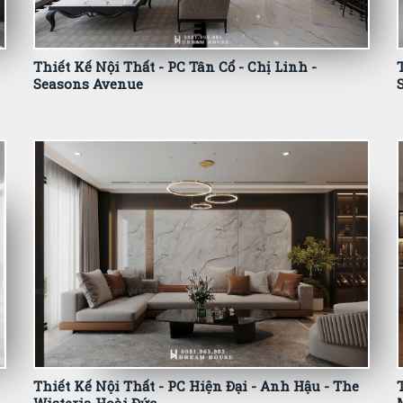
Thiết Kế Nội Thất - PC Tân Cổ - Chị Linh -
Seasons Avenue
Thiết Kế Nội Thất - PC Hiện Đại - Anh Hậu - The