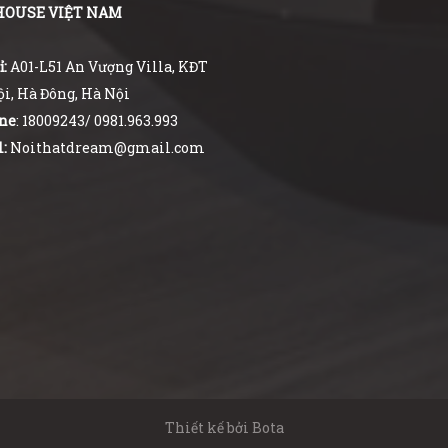
HOUSE VIỆT NAM
ỉ:
A01-L51 An Vượng Villa, KĐT
i, Hà Đông, Hà Nội
ne
: 18009243/ 0981.963.993
:
Noithatdream@gmail.com
Thiết kế bởi
Bota