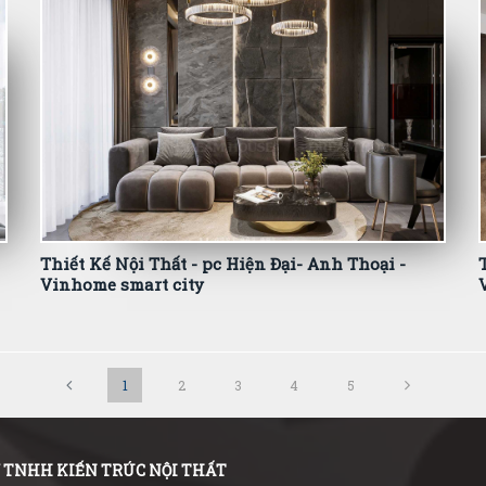
Thiết Kế Nội Thất - pc Hiện Đại- Anh Thoại -
Vinhome smart city
1
2
3
4
5
 TNHH KIẾN TRÚC NỘI THẤT