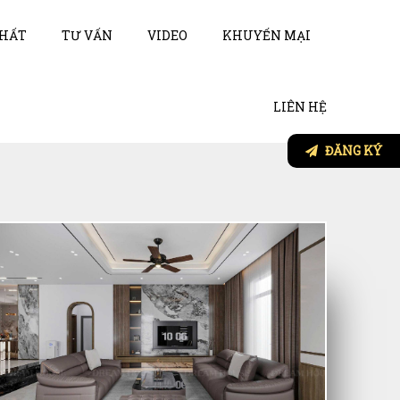
THẤT
TƯ VẤN
VIDEO
KHUYẾN MẠI
LIÊN HỆ
ĐĂNG KÝ